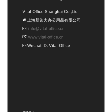
Vital-Office Shanghai Co.,Ltd
上海新饰力办公用品有限公司
info@vital-office.cn
www.vital-office.cn
Wechat ID: Vital-Office