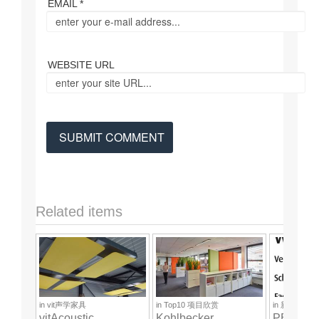
EMAIL *
WEBSITE URL
Related items
/a>
/a>
/a>
in
vit声学家具
in
Top10 项目欣赏
in
新闻中心
vitAcoustic
Kohlbecker
PET Akus