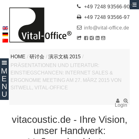
+49 7248 93566-90
+49 7248 93566-97
info@vital-office.de
HOME
/
研讨会
/
演示文稿 2015
/
PRÄSENTATIONEN UND LITERATUR:
EINSTIEGSCHANCEN: INTERNET SALES &
ERGONOMIE MEETING AM 27. MÄRZ 2015 VON
SITWELL, VITAL-OFFICE
Login
vitacoustic.de - Ihre Vision,
unser Handwerk: