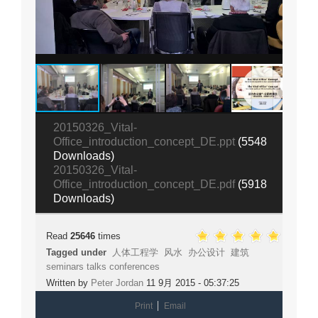
20150326_Vital-
Office_introduction_concept_DE.ppt
(5548
Downloads)
20150326_Vital-
Office_introduction_concept_DE.pdf
(5918
Downloads)
Read
25646
times
Tagged under
人体工程学
风水
办公设计
建筑
seminars talks conferences
Written by
Peter Jordan
11 9月 2015 - 05:37:25
Print
Email