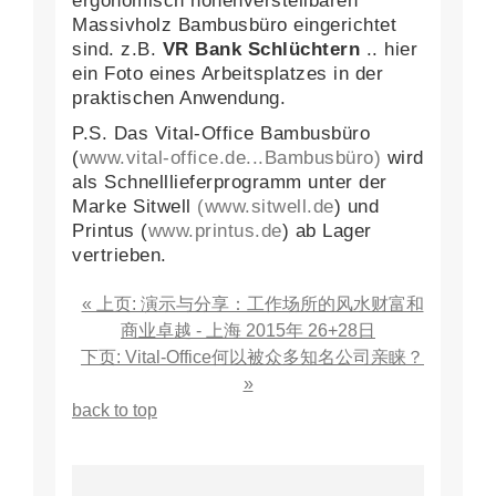
ergonomisch höhenverstellbaren
Massivholz Bambusbüro eingerichtet
sind. z.B.
VR Bank Schlüchtern
.. hier
ein Foto eines Arbeitsplatzes in der
praktischen Anwendung.
P.S. Das Vital-Office Bambusbüro
(
www.vital-office.de...Bambusbüro)
wird
als Schnelllieferprogramm unter der
Marke Sitwell
(www.sitwell.de
) und
Printus (
www.printus.de
) ab Lager
vertrieben.
« 上页: 演示与分享：工作场所的风水财富和
商业卓越 - 上海 2015年 26+28日
下页: Vital-Office何以被众多知名公司亲睐？
»
back to top