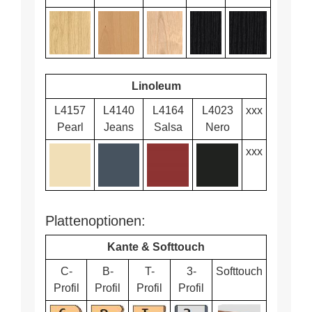
Linoleum
L4157
L4140
L4164
L4023
xxx
Pearl
Jeans
Salsa
Nero
xxx
Plattenoptionen:
Kante & Softtouch
C-
B-
T-
3-
Softtouch
Profil
Profil
Profil
Profil