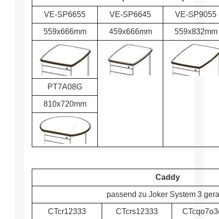
VE-SP6655
VE-SP6645
VE-SP9055
559x666mm
459x666mm
559x832mm
PT7A08G
810x720mm
Caddy
passend zu Joker System 3 ger
CTcr12333
CTcrs12333
CTcqo7o3