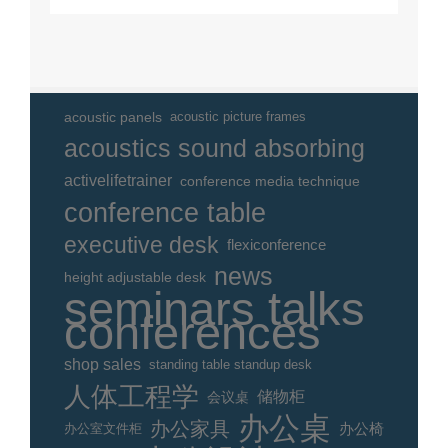
acoustic panels
acoustic picture frames
acoustics sound absorbing
activelifetrainer
conference media technique
conference table
executive desk
flexiconference
news
height adjustable desk
seminars talks
conferences
shop sales
standing table standup desk
人体工程学
储物柜
会议桌
办公桌
办公家具
办公室文件柜
办公椅