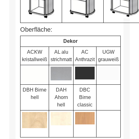
Oberfläche:
Dekor
ACKW
AL alu
AC
UGW
kristallweiß
strichmatt
Anthrazit
grauweiß
DBH Birne
DAH
DBC
hell
Ahorn
Birne
hell
classic