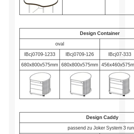
Design Container
oval
IBcj0709-1233
IBcj0709-126
IBcj07-333
680x800x575mm
680x800x575mm
456x460x575
Design Caddy
passend zu Joker System 3 ru