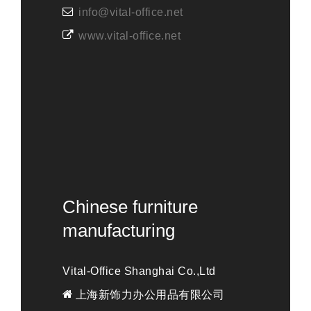
info@vital-office.net
www.vital-office.net
Chinese furniture
manufacturing
Vital-Office Shanghai Co.,Ltd
上海新饰力办公用品有限公司