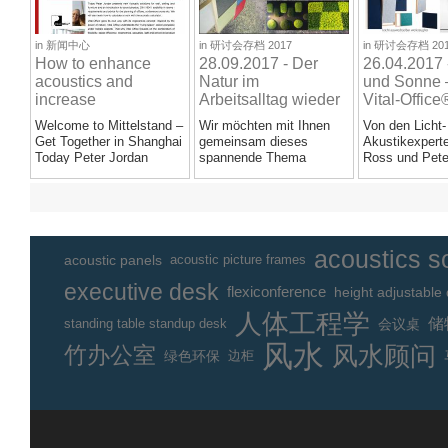
/a>
/a>
/a>
in
新闻中心
in
研讨会存档 2017
in
研讨会存档 201
How to enhance
28.09.2017 - Der
26.04.2017
acoustics and
Natur im
und Sonne 
increase
Arbeitsalltag wieder
Vital-Office
performance - Get
ein Stück näher
Konzept in
Welcome to Mittelstand –
Wir möchten mit Ihnen
Von den Licht-
Together in
kommen - Vital-
Get Together in Shanghai
gemeinsam dieses
Akustikexpert
Shanghai
Office Akustik
Today Peter Jordan
spannende Thema
Ross und Pete
Kreativseminar
presents new Acoustic...
erforschen und Sie hierzu
erhalten Sie Pr
einladen. 3....
wie Sie...
acoustics s
acoustic panels
acoustic picture frames
executive desk
flexiconference
height adjustable
人体工程学
储
standing table standup desk
会议桌
风水
风水顾问
竹办公室
绿色环保
边柜