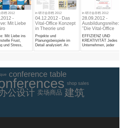
/a>
/a>
存档 2012
in
研讨会存档 2012
in
研讨会存档 2012
.2012 -
04.12.2012 - Das
28.09.2012 -
tive: Mit Liebe
Vital-Office Konzept
Ausbildungsreihe: 2.
üro
in Theorie und
"Die Vital-Office
Praxis
Produkte und
ive: Mit Liebe ins
Projekte und
EFFIZIENZ UND
Planungsbeispiele"
stelle Frust,
Planungsbeispiele im
KREATIVITÄT Jedes
.. gesunde Büros in
g und Stress,
Detail analysiert. An
Unternehmen, jeder
der Praxis
s doch schön mit
diesem halben
Unternehmer,
.
Seminartag lernen wir...
Geschäftsführer,
Bereichs- oder...
conference table
ique
conferences
shop sales
建筑
办公设计
卖场商品