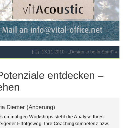
下页: 13.11.2010 - „Design to be In Spirit“ »
Potenziale entdecken –
ehen
via Diemer (Änderung)
es einmaligen Workshops steht die Analyse Ihres
eigener Erfolgsweg, Ihre Coachingkompetenz bzw.