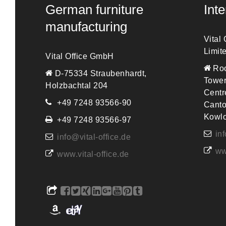
German furniture
Int
manufacturing
Vital
Limit
Vital Office GmbH
Roo
D-75334 Straubenhardt,
Tower
Holzbachtal 204
Centr
+49 7248 93566-90
Canto
Kowl
+49 7248 93566-97
in
info@vital-office.de
ww
www.vital-office.de