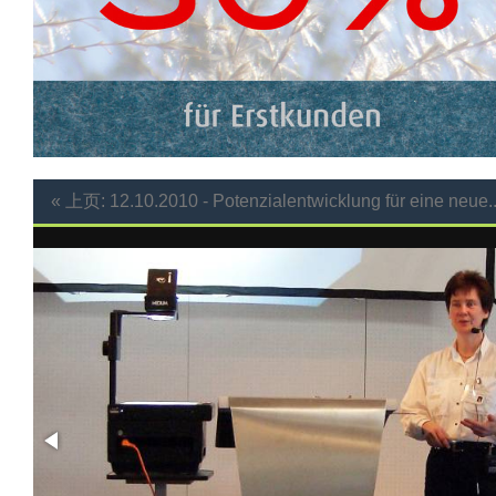
« 上页: 12.10.2010 - Potenzialentwicklung für eine neue..