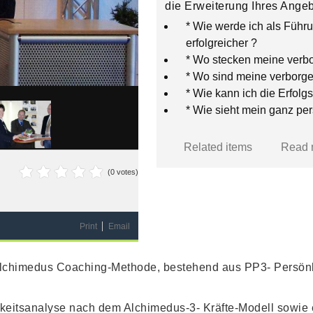
die Erweiterung Ihres Angeb
* Wie werde ich als Führu
erfolgreicher ?
* Wo stecken meine verbo
* Wo sind meine verborge
* Wie kann ich die Erfol
* Wie sieht mein ganz pe
Related items
Read m
(0 votes)
Print
Email
 Alchimedus Coaching-Methode, bestehend aus PP3- Persön
ichkeitsanalyse nach dem Alchimedus-3- Kräfte-Modell sowi