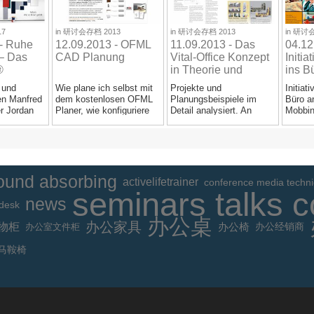
/a>
/a>
/a>
7
in
研讨会存档 2013
in
研讨会存档 2013
in
研讨会
 - Ruhe
12.09.2013 - OFML
11.09.2013 - Das
04.12
– Das
CAD Planung
Vital-Office Konzept
Initia
®
in Theorie und
ins B
 Hamburg
Praxis
 und
Wie plane ich selbst mit
Projekte und
Initiat
en Manfred
dem kostenlosen OFML
Planungsbeispiele im
Büro an
r Jordan
Planer, wie konfiguriere
Detail analysiert. An
Mobbin
ofitipps,
ich die Vital-Office...
diesem halben
wäre e
Seminartag lernen wir...
Liebe..
ound absorbing
activelifetrainer
conference media techn
seminars talks 
news
 desk
办公桌
办公家具
物柜
办公室文件柜
办公椅
办公经销商
马鞍椅