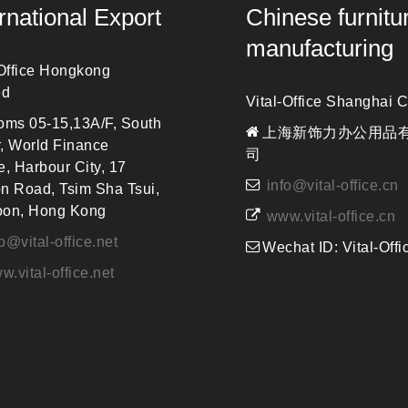
ernational Export
Chinese furnitu
manufacturing
 Office Hongkong
ed
Vital-Office Shanghai C
ms 05-15,13A/F, South
上海新饰力办公用品
, World Finance
司
e, Harbour City, 17
info@vital-office.cn
n Road, Tsim Sha Tsui,
oon, Hong Kong
www.vital-office.cn
fo@vital-office.net
Wechat ID: Vital-Offi
w.vital-office.net