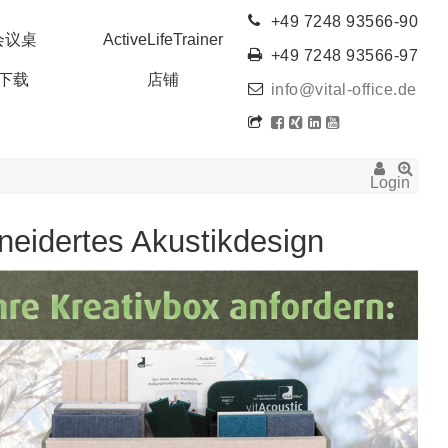
+49 7248 93566-90
会议桌
ActiveLifeTrainer
+49 7248 93566-97
下载
店铺
info@vital-office.de
Login
neidertes Akustikdesign