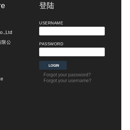
re
登陆
USERNAME
o.,Ltd
有限公
PASSWORD
Forgot your password?
ce
Forgot your username?