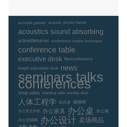
acoustic panels
acoustic picture frames
acoustics sound absorbing
activelifetrainer
conference media technique
conference table
executive desk
flexiconference
news
height adjustable desk
seminars talks
conferences
shop sales
standing table standup desk
人体工程学
储物柜
会议桌
办公桌
办公家具
办公室文件柜
办公椅
办公设计
卖场商品
办公经销商