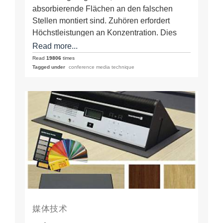
zu leise ist
absorbierende Flächen an den falschen
Stellen montiert sind. Zuhören erfordert
Höchstleistungen an Konzentration. Dies
führt zur schnellen…
Read more...
Read
19806
times
Tagged under
conference media technique
媒体技术