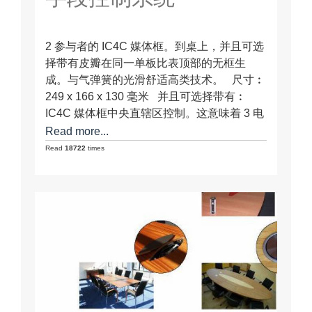
2 参与者的 IC4C 媒体框。到桌上，并且可选
择带有皮瓣在同一单板比表顶部的无框生
成。与气弹簧的光滑舒适高类技术。 尺寸︰
249 x 166 x 130 毫米 并且可选择带有︰
IC4C 媒体框中央直辖区控制。这意味着 3 电
缆 (RJ45) 连接视频、 声音、 局域网和权
Read more...
力。
Read
18722
times