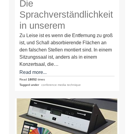
Die
Sprachverständlichkeit
in unserem
Sitzungsraum ist
Zu Leise ist es wenn die Entfernung zu groß
ist, und Schall absorbierende Flächen an
extrem schlecht, da
den falschen Stellen montiert sind. In einem
die Entfernungen zu
Sitzungssaal ist, anders als in einem
Konzertsaal, die…
groß sind
Read more...
Read
18052
times
Tagged under
conference media technique