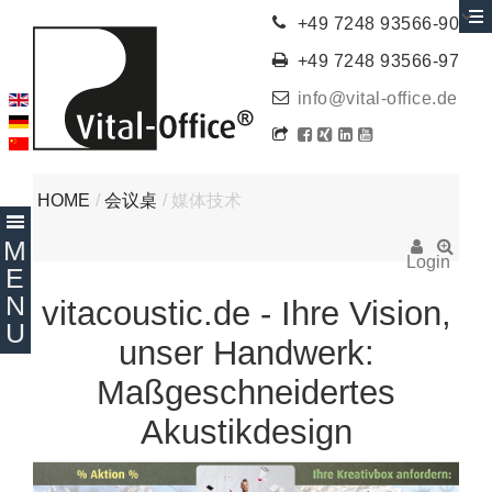
+49 7248 93566-90
+49 7248 93566-97
info@vital-office.de
HOME
/
会议桌
/
媒体技术
Login
vitacoustic.de - Ihre Vision,
unser Handwerk:
Maßgeschneidertes
Akustikdesign