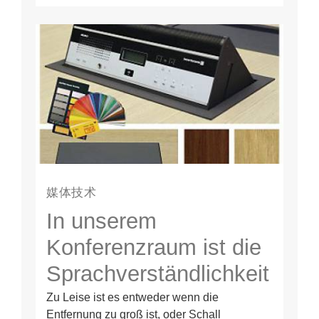
媒体技术
In unserem
Konferenzraum ist die
Sprachverständlichkeit
extrem schlecht, da es
Zu Leise ist es entweder wenn die
Entfernung zu groß ist, oder Schall