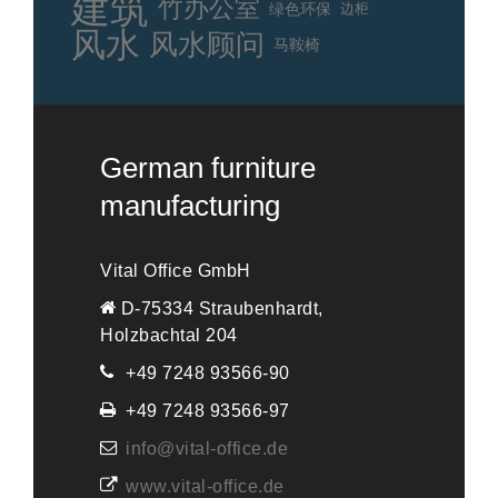
建筑
竹办公室
绿色环保
边柜
风水
风水顾问
马鞍椅
German furniture
manufacturing
Vital Office GmbH
D-75334 Straubenhardt,
Holzbachtal 204
+49 7248 93566-90
+49 7248 93566-97
info@vital-office.de
www.vital-office.de