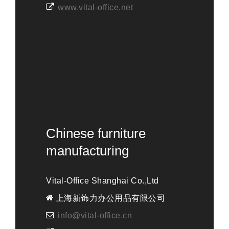
www.vital-office.net
Chinese furniture
manufacturing
Vital-Office Shanghai Co.,Ltd
上海新饰力办公用品有限公司
info@vital-office.cn