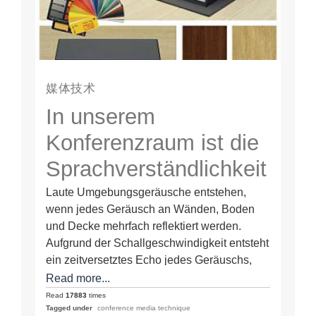
媒体技术
In unserem
Konferenzraum ist die
Sprachverständlichkeit
extrem schlecht, da
Laute Umgebungsgeräusche entstehen,
wenn jedes Geräusch an Wänden, Boden
die
und Decke mehrfach reflektiert werden.
Umgebungsgeräusche
Aufgrund der Schallgeschwindigkeit entsteht
ein zeitversetztes Echo jedes Geräuschs,
zu laut sind
das es unserem Ohr und Gehirn sehr…
Read more...
Read
17883
times
Tagged under
conference media technique