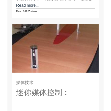
接是 integrated.3 电缆连接︰ 达 64 适应性连
Read more...
接器面板。 每个小组是有两个参与者。数据
Read
18825
times
传输是在实时 （实时，没有流） 完成的。
开关是通过按钮或触摸屏。它必须铭记建设
没有秩序。您还可以完全自由的安排表。
UTS_1 是一种纯硬件解决方案，完全独立于
软件系统。 可扩展的 OSD 管理和多层次的
安全系统。 低噪声 CAT5…
媒体技术
迷你媒体控制︰