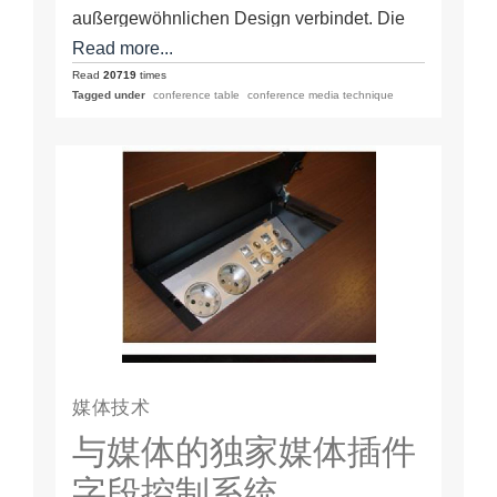
außergewöhnlichen Design verbindet. Die
Cockpitkonferenz besteht aus modularen
Read more...
Elementen, die in beliebiger Anzahl…
Read
20719
times
Tagged under
conference table
conference media technique
媒体技术
与媒体的独家媒体插件
字段控制系统