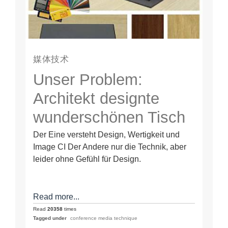
媒体技术
Unser Problem:
Architekt designte
wunderschönen Tisch
und die Medien-
Der Eine versteht Design, Wertigkeit und
Image CI Der Andere nur die Technik, aber
Techniker machten
leider ohne Gefühl für Design.
Kabelsalat daraus
Read more...
Read
20358
times
Tagged under
conference media technique