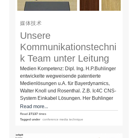
媒体技术
Unsere
Kommunikationstechni
k Team unter Leitung
von Dipl. Ing.
Medien Kompetenz: Dipl. Ing. H.P.Buhlinger
entwickelte wegweisende patentierte
H.P.Buhlinger
Medienlösungen u.A. für Bayerdynamics,
Walter Knoll und Rosenthal. Z.B. Ic4C CNS-
System Einkabel Lösungen. Her Buhlinger
ist u.A. Mitentwickler der derzeit Neuesten
Read more...
HDBase-T…
Read
27137
times
Tagged under
conference media technique