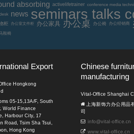
ound absorbing
activelifetrainer
conference media techn
seminars talks 
news
 desk
办公桌
办公家具
物柜
办公室文件柜
办公椅
办公经销商
马鞍椅
ernational Export
Chinese furnitu
manufacturing
 Office Hongkong
ed
Vital-Office Shanghai C
ms 05-15,13A/F, South
上海新饰力办公用品
, World Finance
司
e, Harbour City, 17
info@vital-office.cn
n Road, Tsim Sha Tsui,
oon, Hong Kong
www.vital-office.cn